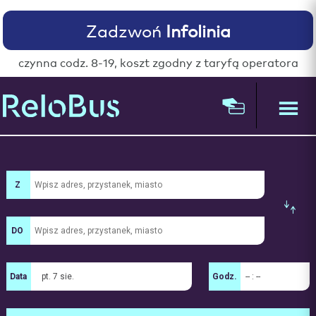
Zadzwoń
Infolinia
czynna codz. 8-19, koszt zgodny z taryfą operatora
Z
DO
pt. 7 sie.
-- : --