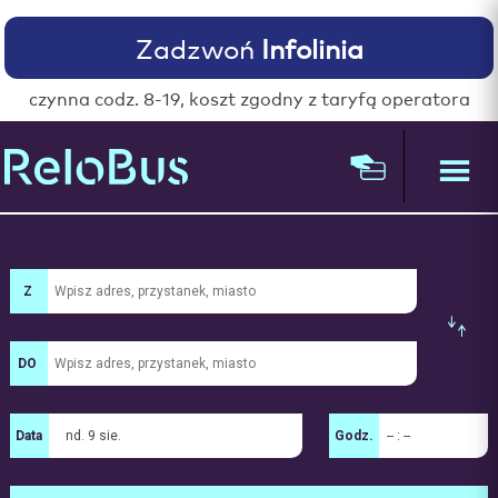
Zadzwoń
Infolinia
czynna codz. 8-19, koszt zgodny z taryfą operatora
Z
DO
nd. 9 sie.
-- : --